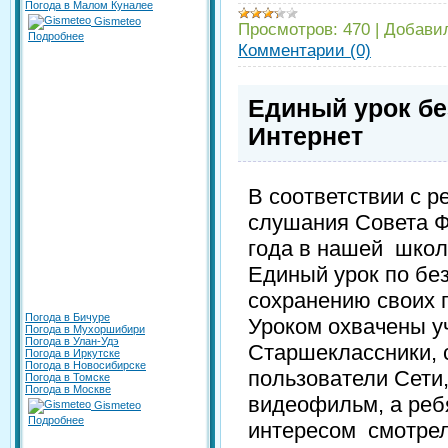
Погода в Малом Куналее
Gismeteo
Просмотров:
470
|
Добави
Подробнее
Комментарии (0)
Единый урок бе
Интернет
В соответствии с 
слушания Совета Ф
года в нашей школ
Единый урок по без
сохранению своих 
Погода в Бичуре
Уроком охвачены у
Погода в Мухоршибири
Погода в Улан-Удэ
Старшеклассники, 
Погода в Иркутске
Погода в Новосибирске
пользователи Сети
Погода в Томске
Погода в Москве
видеофильм, а ребя
Gismeteo
Подробнее
интересом смотре