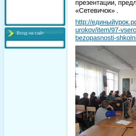
презентации, пред
«Сетевичок» .
http://единыйурок.р
urokov/item/97-vsero
Вход на сайт
bezopasnosti-shkolni