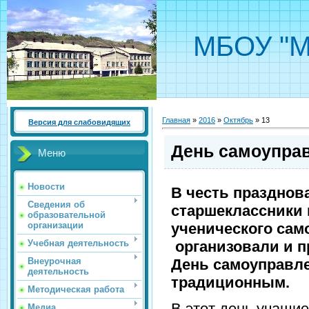
МБОУ "М
Главная
»
2016
»
Октябрь
»
13
Версия для слабовидящих
День самоупра
Меню
Новости
В честь празднов
Сведения об
старшеклассники 
образовательной
ученического са
организации
организовали и п
Учебная деятельность
День самоуправле
Внеурочная
деятельность
традиционным.
Методическая работа
В этот день учащи
Медиа