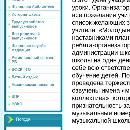
уроки. Организато
Школьная библиотека
все пожелания учи
История школы
список желающих з
Трудоустройство
выпускников
учителя. «Молодые
Для родителей
наставниками план
выпускников
ребята-организатор
Школьная служба
медиации
администрации шк
Региональный сегмент
школы на один ден
РБ
себе всю ответстве
ВФСК ГТО
обучение детей. П
Летний отдых
проведена торжест
Независимая внешняя
озвучены имена «м
...
коллектива», кото
ВПР
признательность за
НОКО
музыкальные номер
музыкальной школ
Погода