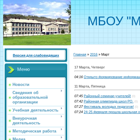
МБОУ "М
Главная
»
2016
»
Март
Версия для слабовидящих
17 Марта, Четверг
Меню
04:16
Открыто формирование информаци
Новости
11 Марта, Пятница
Сведения об
07:45
Районный семинар учителей!
(0)
образовательной
07:42
Районная олимпиада школ РО.
организации
(0)
07:27
Фестиваль молодых педагогов!
(0)
Учебная деятельность
07:24
24-25 февраля прошла школьная 
Внеурочная
деятельность
Методическая работа
Медиа