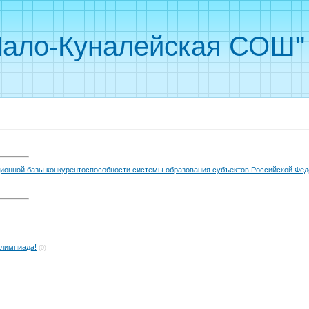
ало-Куналейская СОШ"
онной базы конкурентоспособности системы образования субъектов Российской Фед
олимпиада!
(0)