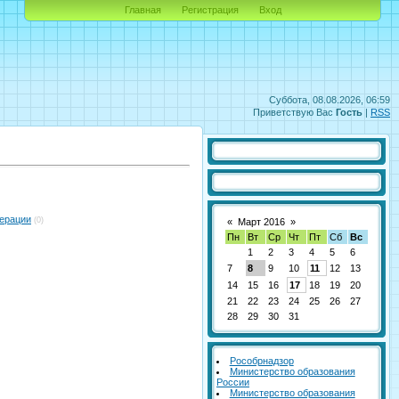
Главная
Регистрация
Вход
Суббота, 08.08.2026, 06:59
Приветствую Вас
Гость
|
RSS
ерации
(0)
«
Март 2016
»
Пн
Вт
Ср
Чт
Пт
Сб
Вс
1
2
3
4
5
6
7
8
9
10
11
12
13
14
15
16
17
18
19
20
21
22
23
24
25
26
27
28
29
30
31
Рособрнадзор
Министерство образования
России
Министерство образования