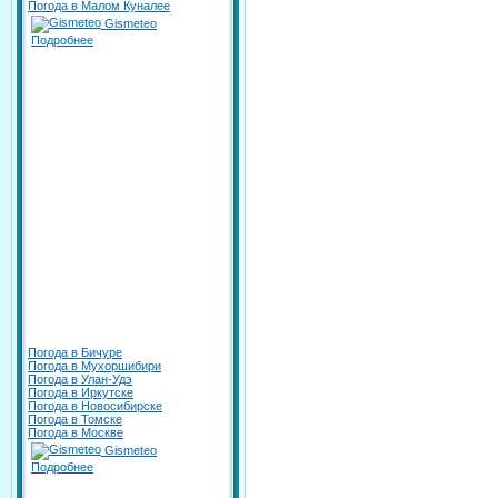
Погода в Малом Куналее
Gismeteo
Подробнее
Погода в Бичуре
Погода в Мухоршибири
Погода в Улан-Удэ
Погода в Иркутске
Погода в Новосибирске
Погода в Томске
Погода в Москве
Gismeteo
Подробнее