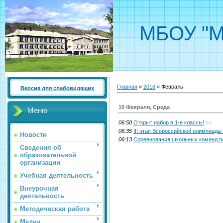
МБОУ "М
Главная
»
2016
»
Февраль
Версия для слабовидящих
10 Февраля, Среда
Меню
06:50
Открыт набор в 1-е классы!
(0)
06:35
III этап Всероссийской олимпиады
Новости
06:13
Соревнования школьных команд по
Сведения об
образовательной
организации
Учебная деятельность
Внеурочная
деятельность
Методическая работа
Медиа