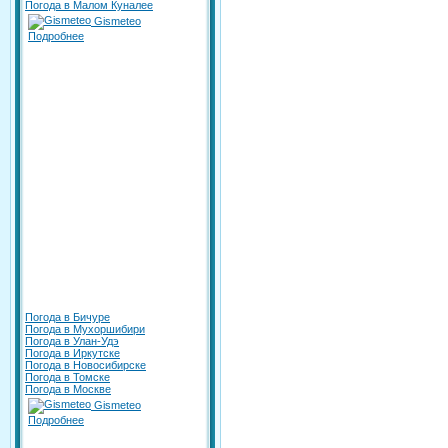
Погода в Малом Куналее
Gismeteo
Подробнее
Погода в Бичуре
Погода в Мухоршибири
Погода в Улан-Удэ
Погода в Иркутске
Погода в Новосибирске
Погода в Томске
Погода в Москве
Gismeteo
Подробнее