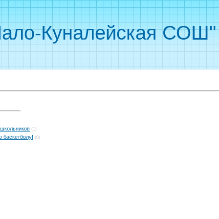
ало-Куналейская СОШ"
 школьников
(1)
 баскетболу!
(0)