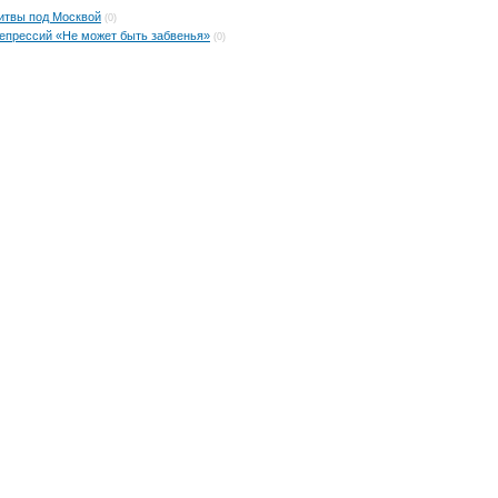
итвы под Москвой
(0)
репрессий «Не может быть забвенья»
(0)