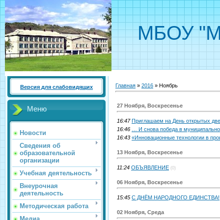
МБОУ "М
Главная
»
2016
»
Ноябрь
Версия для слабовидящих
27 Ноября, Воскресенье
Меню
16:47
Приглашаем на День открытых двер
16:46
… И снова победа в муниципальном
Новости
16:43
«Инновационные технологии в про
Сведения об
13 Ноября, Воскресенье
образовательной
организации
11:24
ОБЪЯВЛЕНИЕ
(0)
Учебная деятельность
06 Ноября, Воскресенье
Внеурочная
деятельность
15:45
С ДНЁМ НАРОДНОГО ЕДИНСТВА!
Методическая работа
02 Ноября, Среда
Медиа