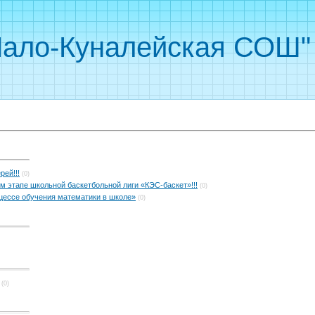
ало-Куналейская СОШ"
ей!!!
(0)
 этапе школьной баскетбольной лиги «КЭС-баскет»!!!
(0)
цессе обучения математики в школе»
(0)
(0)