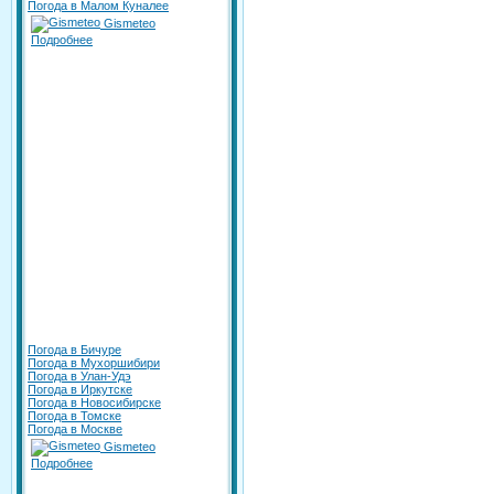
Погода в Малом Куналее
Gismeteo
Подробнее
Погода в Бичуре
Погода в Мухоршибири
Погода в Улан-Удэ
Погода в Иркутске
Погода в Новосибирске
Погода в Томске
Погода в Москве
Gismeteo
Подробнее