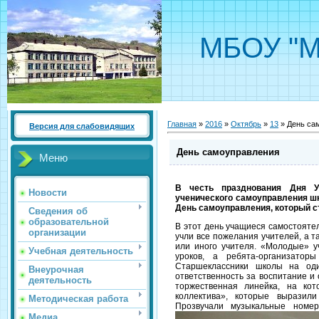
МБОУ "М
Главная
»
2016
»
Октябрь
»
13
» День са
Версия для слабовидящих
День самоуправления
Меню
В честь празднования Дня У
Новости
ученического самоуправления шк
День самоуправления, который с
Сведения об
образовательной
В этот день учащиеся самостояте
организации
учли все пожелания учителей, а 
или иного учителя. «Молодые» у
Учебная деятельность
уроков, а ребята-организато
Старшеклассники школы на од
Внеурочная
ответственность за воспитание и
деятельность
торжественная линейка, на кот
коллектива», которые выразил
Методическая работа
Прозвучали музыкальные номе
Медиа