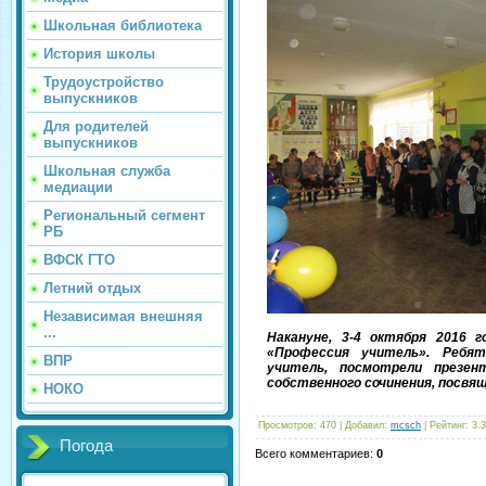
Школьная библиотека
История школы
Трудоустройство
выпускников
Для родителей
выпускников
Школьная служба
медиации
Региональный сегмент
РБ
ВФСК ГТО
Летний отдых
Независимая внешняя
...
Накануне, 3-4 октября 2016 
«Профессия учитель». Ребят
ВПР
учитель, посмотрели презе
собственного сочинения, посвя
НОКО
Просмотров
:
470
|
Добавил
:
mcsch
|
Рейтинг
:
3.3
Погода
Всего комментариев
:
0