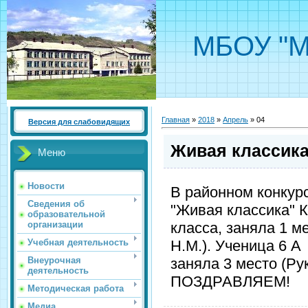
МБОУ "М
Главная
»
2018
»
Апрель
»
04
Версия для слабовидящих
Живая классик
Меню
Новости
В районном конкур
Сведения об
"Живая классика" К
образовательной
класса, заняла 1 м
организации
Н.М.). Ученица 6 А
Учебная деятельность
заняла 3 место (Ру
Внеурочная
деятельность
ПОЗДРАВЛЯЕМ!
Методическая работа
Медиа