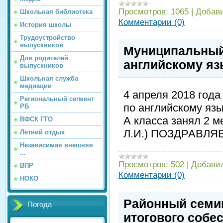
Просмотров:
1065
|
Добав
Школьная библиотека
Комментарии (0)
История школы
Трудоустройство
выпускников
Муниципальный
Для родителей
английскому яз
выпускников
Школьная служба
медиации
4 апреля 2018 год
Региональный сегмент
по английскому язы
РБ
А класса занял 2 м
ВФСК ГТО
Л.И.) ПОЗДРАВЛЯ
Летний отдых
Независимая внешняя
...
Просмотров:
502
|
Добави
ВПР
Комментарии (0)
НОКО
Районный семи
Погода
итогового собе