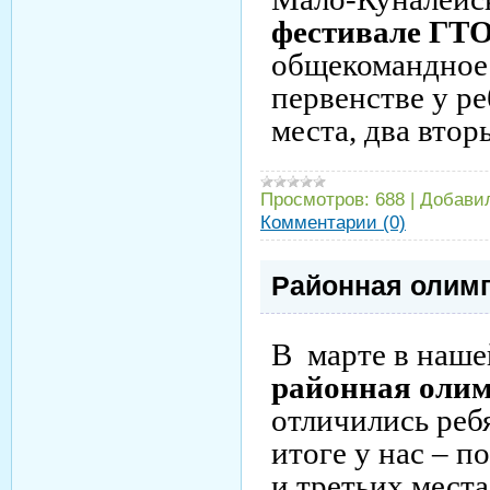
фестивале ГТ
общекомандное 
первенстве у ре
места, два втор
Просмотров:
688
|
Добави
Комментарии (0)
Районная олим
В марте в наше
районная оли
отличились реб
итоге у нас – п
и третьих места