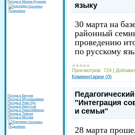
Погода в Малом Куналее
языку
Gismeteo
Подробнее
30 марта на ба
районный семин
проведению ито
по русскому язы
Просмотров:
724
|
Добави
Комментарии (0)
Педагогический
Погода в Бичуре
Погода в Мухоршибири
"Интеграция с
Погода в Улан-Удэ
Погода в Иркутске
и семьи"
Погода в Новосибирске
Погода в Томске
Погода в Москве
Gismeteo
Подробнее
28 марта проше