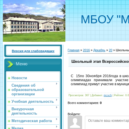
МБОУ "М
Главная
»
2016
»
Декабрь
»
20
» Школьны
Версия для слабовидящих
Школьный этап Всероссийск
Меню
С 15по 30ноября 2016года в шк
Новости
олимпиадах принимали участие
олимпиад примут участие в муниц
Сведения об
образовательной
организации
Просмотров
:
367
|
Добавил
:
mcsch
|
Рейтинг
:
0.0
Учебная деятельность
Всего комментариев
:
0
Внеурочная
деятельность
Войдите:
Методическая работа
Медиа