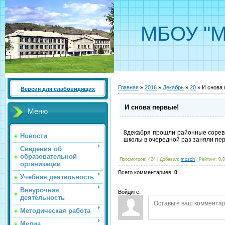
МБОУ "М
Главная
»
2016
»
Декабрь
»
20
» И снова 
Версия для слабовидящих
И снова первые!
Меню
8декабря прошли районные соревн
Новости
школы в очередной раз заняли пе
Сведения об
образовательной
Просмотров
:
424
|
Добавил
:
mcsch
|
Рейтинг
:
0.0
организации
Всего комментариев
:
0
Учебная деятельность
Внеурочная
Войдите:
деятельность
Методическая работа
Медиа