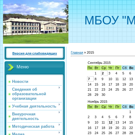
МБОУ "М
Главная
»
2015
Версия для слабовидящих
Сентябрь 2015
Меню
Пн
Вт
Ср
Чт
Пт
Сб
Вс
1
2
3
4
5
6
7
8
9
10
11
12
13
Новости
14
15
16
17
18
19
20
Сведения об
21
22
23
24
25
26
27
образовательной
28
29
30
организации
Ноябрь 2015
Учебная деятельность
Пн
Вт
Ср
Чт
Пт
Сб
Вс
1
Внеурочная
2
3
4
5
6
7
8
деятельность
9
10
11
12
13
14
15
Методическая работа
16
17
18
19
20
21
22
23
24
25
26
27
28
29
Медиа