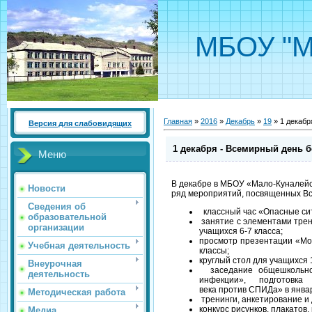
МБОУ "М
Главная
»
2016
»
Декабрь
»
19
» 1 декабр
Версия для слабовидящих
1 декабря - Всемирный день 
Меню
В декабре в МБОУ «Мало-Куналей
Новости
ряд мероприятий, посвященных В
Сведения об
классный час «Опасные сит
образовательной
занятие с элементами тре
организации
учащихся 6-7 класса;
просмотр презентации «Мо
Учебная деятельность
классы;
круглый стол для учащихся 
Внеурочная
заседание общешкольно
деятельность
инфекции», подготов
века против СПИДа» в янва
Методическая работа
тренинги, анкетирование и
конкурс рисунков, плакатов
Медиа