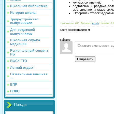
конкурс сочинений;
Школьная библиотека
подготовка и раздача во
выступление на классных ч
История школы
Оформлен Уголок здоровья
Трудоустройство
выпускников
Просмотров
:
432
|
Добавил
:
mcsch
|
Рейтинг
:
0.0
Для родителей
Всего комментариев
:
0
выпускников
Войдите:
Школьная служба
медиации
Региональный сегмент
РБ
Отправить
ВФСК ГТО
Летний отдых
Независимая внешняя
...
ВПР
НОКО
Погода