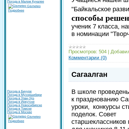
Погода в Малом Куналее
Gismeteo
"Байкальское разв
Подробнее
способы реше
ученик 7 класса, н
в номинации "Твор
Просмотров:
504
|
Добави
Комментарии (0)
Сагаалган
В школе проведены
Погода в Бичуре
Погода в Мухоршибири
к празднованию Са
Погода в Улан-Удэ
Погода в Иркутске
уроки, конкурсы ст
Погода в Новосибирске
Погода в Томске
Погода в Москве
поделок. Совет
Gismeteo
старшеклассников 
Подробнее