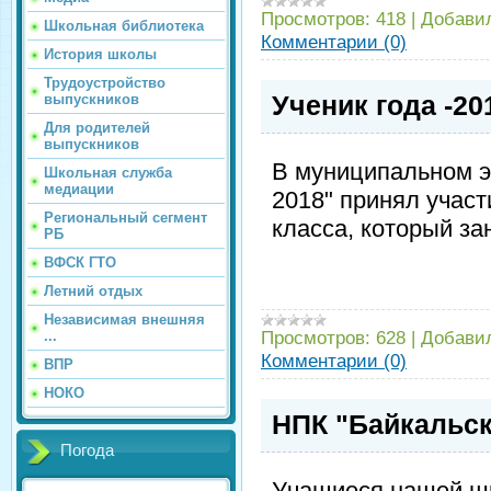
Просмотров:
418
|
Добави
Школьная библиотека
Комментарии (0)
История школы
Трудоустройство
Ученик года -20
выпускников
Для родителей
выпускников
В муниципальном эт
Школьная служба
медиации
2018" принял участ
Региональный сегмент
класса, который за
РБ
ВФСК ГТО
Летний отдых
Независимая внешняя
Просмотров:
628
|
Добави
...
Комментарии (0)
ВПР
НОКО
НПК "Байкальск
Погода
Учащиеся нашей шк