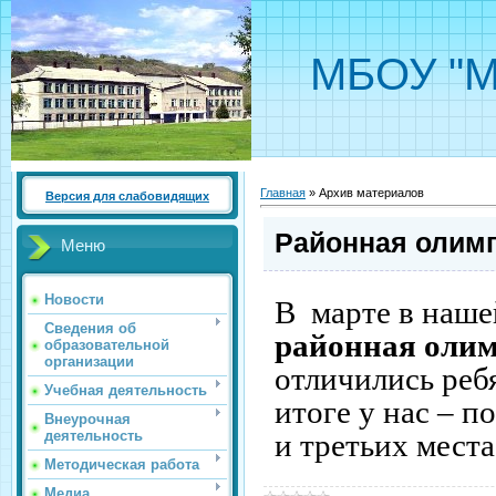
МБОУ "М
Главная
»
Архив материалов
Версия для слабовидящих
Районная олим
Меню
Новости
В марте в наше
Сведения об
районная оли
образовательной
организации
отличились реб
Учебная деятельность
итоге у нас – п
Внеурочная
и третьих места
деятельность
Методическая работа
Медиа