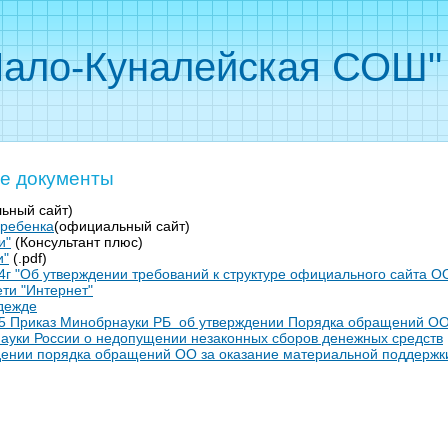
ало-Куналейская СОШ"
е документы
ьный сайт)
 ребенка
(официальный сайт)
и"
(Консультант плюс)
и"
(.pdf)
4г "Об утверждении требований к структуре официального сайта 
ти "Интернет"
дежде
15 Приказ Минобрнауки РБ об утверждении Порядка обращений ОО
ауки России о недопущении незаконных сборов денежных средств
ении порядка обращений ОО за оказание материальной поддержки