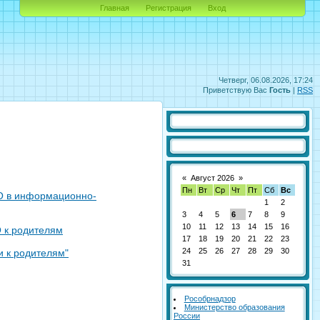
Главная
Регистрация
Вход
Четверг, 06.08.2026, 17:24
Приветствую Вас
Гость
|
RSS
«
Август 2026
»
Пн
Вт
Ср
Чт
Пт
Сб
Вс
ОО в информационно-
1
2
3
4
5
6
7
8
9
10
11
12
13
14
15
16
 к родителям
17
18
19
20
21
22
23
24
25
26
27
28
29
30
 к родителям"
31
Рособрнадзор
Министерство образования
России