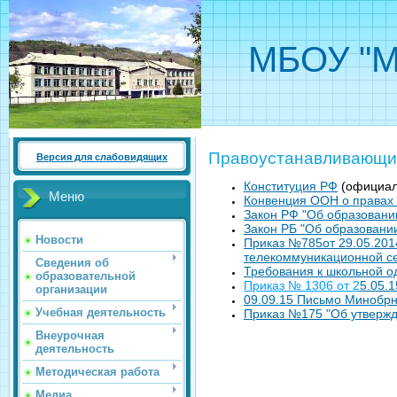
МБОУ "М
Правоустанавливающи
Версия для слабовидящих
Конституция РФ
(официал
Меню
Конвенция ООН о правах
Закон РФ "Об образовани
Закон РБ "Об образовани
Новости
Приказ №785от 29.05.201
телекоммуникационной се
Сведения об
Требования к школьной о
образовательной
Приказ № 1306 от 2
5.05.
организации
09.09.15 Письмо Минобрн
Учебная деятельность
Приказ №175 "Об утвержд
Внеурочная
деятельность
Методическая работа
Медиа