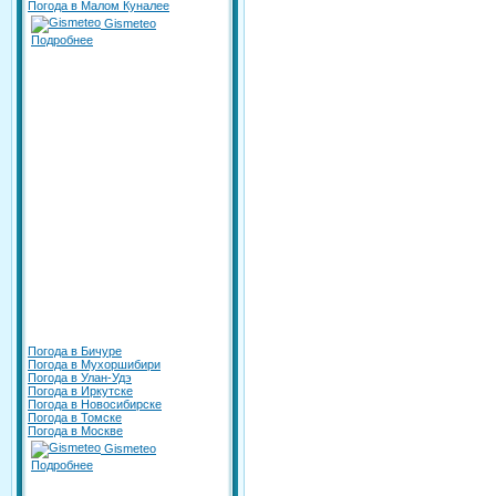
Погода в Малом Куналее
Gismeteo
Подробнее
Погода в Бичуре
Погода в Мухоршибири
Погода в Улан-Удэ
Погода в Иркутске
Погода в Новосибирске
Погода в Томске
Погода в Москве
Gismeteo
Подробнее