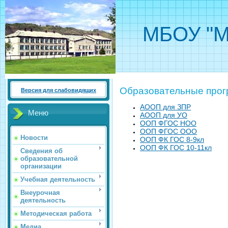
МБОУ "М
Образовательные про
Версия для слабовидящих
АООП для ЗПР
Меню
АООП для УО
ООП ФГОС НОО
ООП ФГОС ООО
Новости
ООП ФК ГОС 8-9кл
ООП ФК ГОС 10-11кл
Сведения об
образовательной
организации
Учебная деятельность
Внеурочная
деятельность
Методическая работа
Медиа