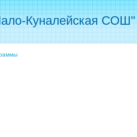
ало-Куналейская СОШ"
граммы