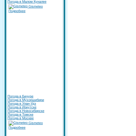
Погода в Малом Куналее
Gismeteo
Подробнее
Погода в Бичуре
Погода в Мухоршибири
Погода в Улан-Удэ
Погода в Иркутске
Погода в Новосибирске
Погода в Томске
Погода в Москве
Gismeteo
Подробнее