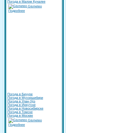
Погода в Малом Куналее
Gismeteo
Подробнее
Погода в Бичуре
Погода в Мухоршибири
Погода в Улан-Удэ
Погода в Иркутске
Погода в Новосибирске
Погода в Томске
Погода в Москве
Gismeteo
Подробнее