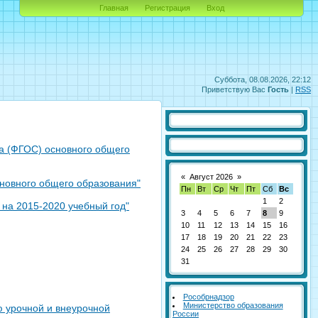
Главная
Регистрация
Вход
Суббота, 08.08.2026, 22:12
Приветствую Вас
Гость
|
RSS
а (ФГОС) основного общего
«
Август 2026
»
сновного общего образования"
Пн
Вт
Ср
Чт
Пт
Сб
Вс
1
2
на 2015-2020 учебный год"
3
4
5
6
7
8
9
10
11
12
13
14
15
16
17
18
19
20
21
22
23
24
25
26
27
28
29
30
31
Рособрнадзор
Министерство образования
 урочной и внеурочной
России