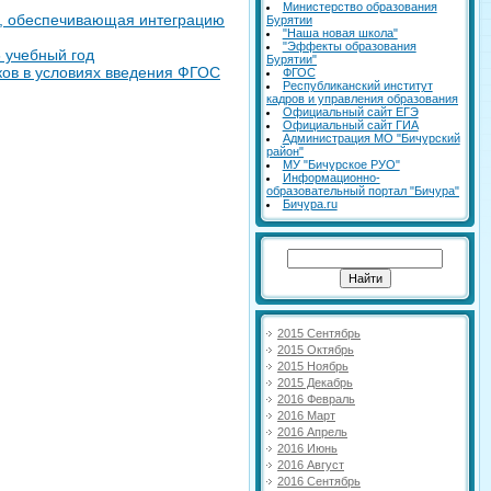
Министерство образования
е, обеспечивающая интеграцию
Бурятии
"Наша новая школа"
"Эффекты образования
 учебный год
Бурятии"
ов в условиях введения ФГОС
ФГОС
Республиканский институт
кадров и управления образования
Официальный сайт ЕГЭ
Официальный сайт ГИА
Администрация МО "Бичурский
район"
МУ "Бичурское РУО"
Информационно-
образовательный портал "Бичура"
Бичура.ru
2015 Сентябрь
2015 Октябрь
2015 Ноябрь
2015 Декабрь
2016 Февраль
2016 Март
2016 Апрель
2016 Июнь
2016 Август
2016 Сентябрь