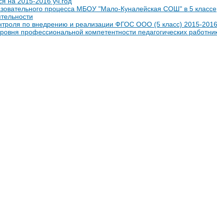
я на 2015-2016 уч.год
зовательного процесса МБОУ "Мало-Куналейская СОШ" в 5 класс
ятельности
нтроля по внедрению и реализации ФГОС ООО (5 класс) 2015-2016
овня профессиональной компетентности педагогических работник