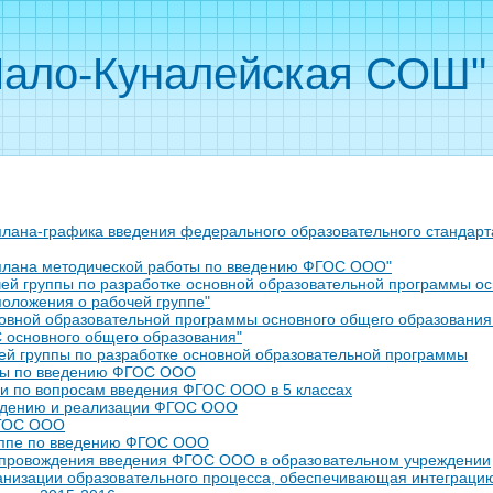
ало-Куналейская СОШ"
плана-графика введения федерального образовательного стандарт
 плана методической работы по введению ФГОС ООО"
чей группы по разработке основной образовательной программы о
положения о рабочей группе"
новной образовательной программы основного общего образования 
 основного общего образования"
ей группы по разработке основной образовательной программы
ты по введению ФГОС ООО
и по вопросам введения ФГОС ООО в 5 классах
едению и реализации ФГОС ООО
ФГОС ООО
уппе по введению ФГОС ООО
опровождения введения ФГОС ООО в образовательном учреждении
низации образовательного процесса, обеспечивающая интеграцию