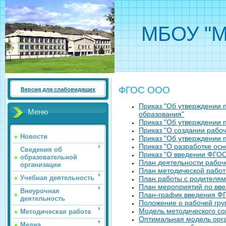
МБОУ "М
ФГОС ООО
Версия для слабовидящих
Приказ "Об утверждении 
Меню
образования"
Приказ "Об утверждении
Приказ "О создании рабо
Новости
Приказ "Об утверждении 
Приказ "О разработке ос
Сведения об
Приказ "О введении ФГОС
образовательной
План деятельности рабоч
организации
План методической рабо
Учебная деятельность
План работы с родителям
План мероприятий по вв
Внеурочная
План-график введения 
деятельность
Положение о рабочей гр
Модель методического с
Методическая работа
Оптимальная модель орга
Медиа