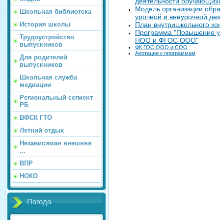
деятельности обучающихс
Модель организации обра
Школьная библиотека
урочной и внеурочной де
План внутришкольного ко
История школы
Программа "Повышение ур
Трудоустройство
НОО и ФГОС ООО"
выпускников
ФК ГОС ООО и СОО
Анотации к программам
Для родителей
выпускников
Школьная служба
медиации
Региональный сегмент
РБ
ВФСК ГТО
Летний отдых
Независимая внешняя
...
ВПР
НОКО
Погода